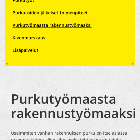
Purkutyöt
Purkutöiden jälkeiset toimenpiteet
Purkutyömaasta rakennustyömaaksi
Kivenmurskaus
Lisäpalvelut
Purkutyömaasta
rakennustyömaaksi
Useimmiten vanhan rakennuksen purku on itse asiassa
rakennustöiden alkuvaihe, jonka tehtävänä on tehdä