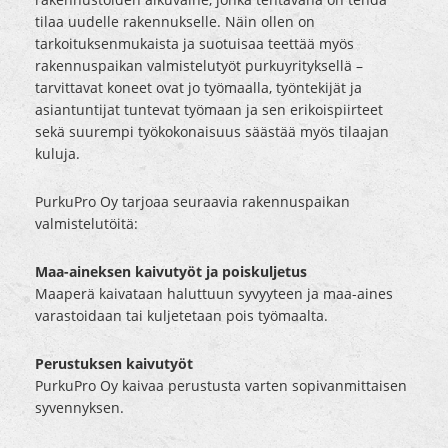
tilaa uudelle rakennukselle. Näin ollen on
tarkoituksenmukaista ja suotuisaa teettää myös
rakennuspaikan valmistelutyöt purkuyrityksellä –
tarvittavat koneet ovat jo työmaalla, työntekijät ja
asiantuntijat tuntevat työmaan ja sen erikoispiirteet
sekä suurempi työkokonaisuus säästää myös tilaajan
kuluja.
PurkuPro Oy tarjoaa seuraavia rakennuspaikan
valmistelutöitä:
Maa-aineksen kaivutyöt ja poiskuljetus
Maaperä kaivataan haluttuun syvyyteen ja maa-aines
varastoidaan tai kuljetetaan pois työmaalta.
Perustuksen kaivutyöt
PurkuPro Oy kaivaa perustusta varten sopivanmittaisen
syvennyksen.